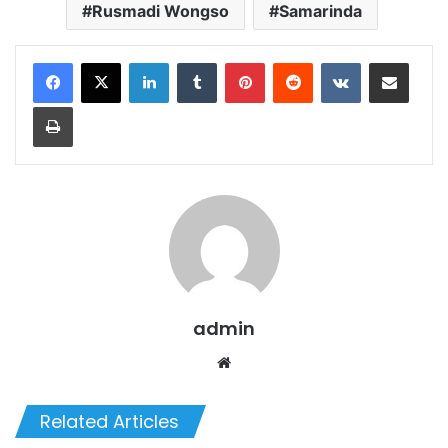
Rusmadi Wongso
Samarinda
LinkedIn
Tumblr
Pinterest
Reddit
VKontakte
Share via Email
Print
admin
Website
Related Articles