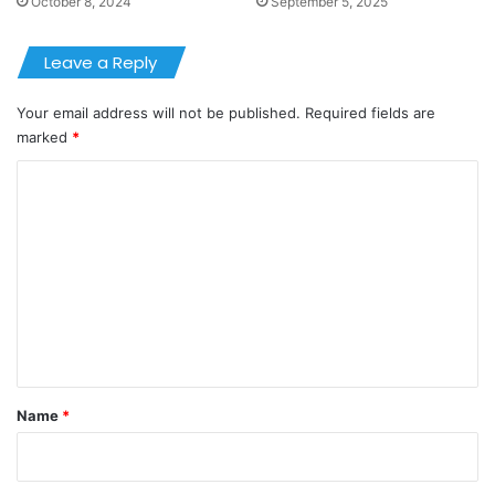
October 8, 2024
September 5, 2025
Leave a Reply
Your email address will not be published.
Required fields are
marked
*
C
o
m
m
e
n
t
*
Name
*