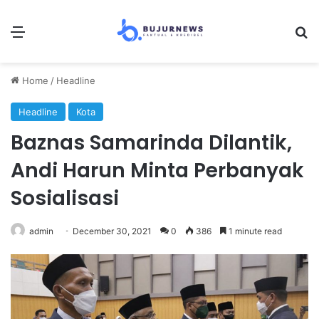
Menu
Se
Home
/
Headline
Headline
Kota
Baznas Samarinda Dilantik,
Andi Harun Minta Perbanyak
Sosialisasi
admin
December 30, 2021
0
386
1 minute read