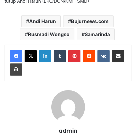
tutup Andi Harun (EKO/DON/KMF-SMD)
Andi Harun
Bujurnews.com
Rusmadi Wongso
Samarinda
LinkedIn
Tumblr
Pinterest
Reddit
VKontakte
Share via Email
Print
admin