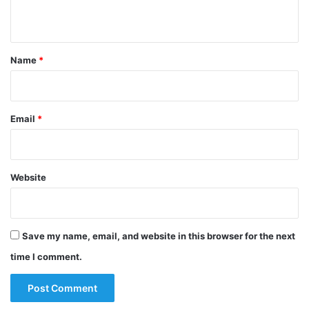
n
t
*
Name
*
Email
*
Website
Save my name, email, and website in this browser for the next
time I comment.