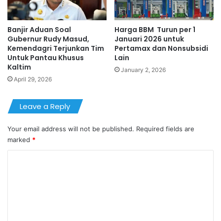
Banjir Aduan Soal
Harga BBM Turun per 1
Gubernur Rudy Masud,
Januari 2026 untuk
Kemendagri Terjunkan Tim
Pertamax dan Nonsubsidi
Untuk Pantau Khusus
Lain
Kaltim
January 2, 2026
April 29, 2026
Leave a Reply
Your email address will not be published.
Required fields are
marked
*
C
o
m
m
e