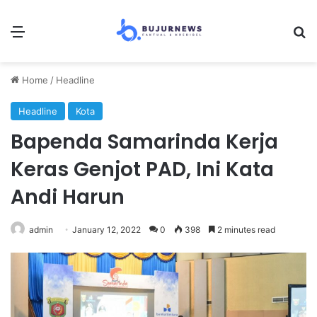
Menu
Se
Home
/
Headline
Headline
Kota
Bapenda Samarinda Kerja
Keras Genjot PAD, Ini Kata
Andi Harun
admin
January 12, 2022
0
398
2 minutes read