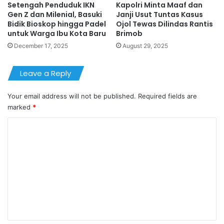
Setengah Penduduk IKN
Kapolri Minta Maaf dan
Gen Z dan Milenial, Basuki
Janji Usut Tuntas Kasus
Bidik Bioskop hingga Padel
Ojol Tewas Dilindas Rantis
untuk Warga Ibu Kota Baru
Brimob
December 17, 2025
August 29, 2025
Leave a Reply
Your email address will not be published.
Required fields are
marked
*
C
o
m
m
e
n
t