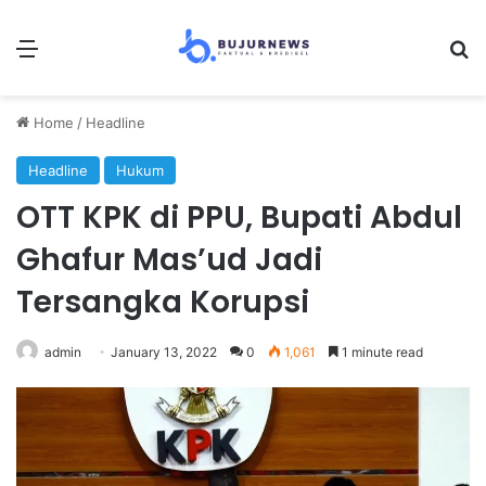
Menu
Se
Home
/
Headline
Headline
Hukum
OTT KPK di PPU, Bupati Abdul
Ghafur Mas’ud Jadi
Tersangka Korupsi
admin
January 13, 2022
0
1,061
1 minute read