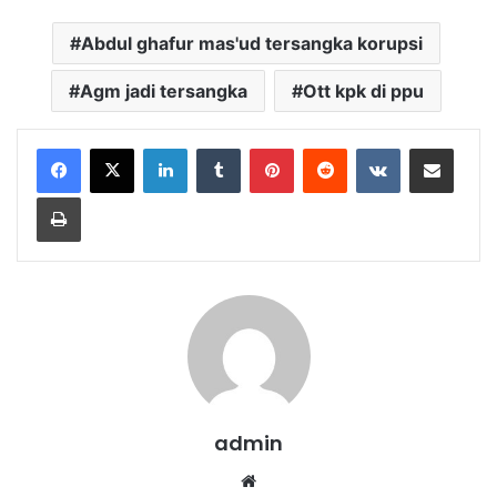
Abdul ghafur mas'ud tersangka korupsi
Agm jadi tersangka
Ott kpk di ppu
LinkedIn
Tumblr
Pinterest
Reddit
VKontakte
Share via Email
Print
admin
Website