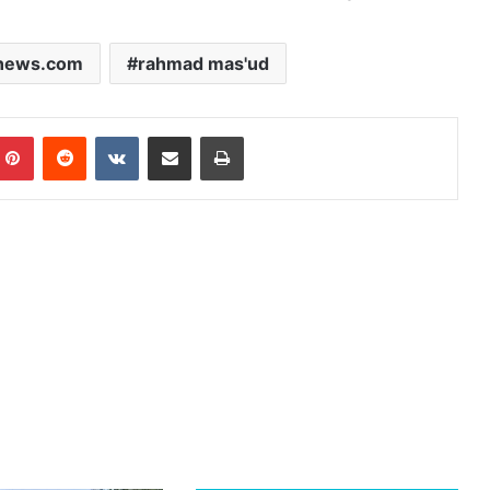
news.com
rahmad mas'ud
mblr
Pinterest
Reddit
VKontakte
Share via Email
Print