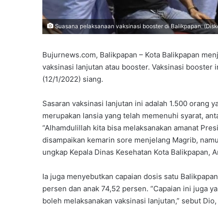
Suasana pelaksanaan vaksinasi booster di Balikpapan. (Dis
Bujurnews.com, Balikpapan – Kota Balikpapan menj
vaksinasi lanjutan atau booster. Vaksinasi booster
(12/1/2022) siang.
Sasaran vaksinasi lanjutan ini adalah 1.500 orang y
merupakan lansia yang telah memenuhi syarat, antar
“Alhamdulillah kita bisa melaksanakan amanat Pres
disampaikan kemarin sore menjelang Magrib, namun 
ungkap Kepala Dinas Kesehatan Kota Balikpapan, And
Ia juga menyebutkan capaian dosis satu Balikpapan
persen dan anak 74,52 persen. “Capaian ini juga
boleh melaksanakan vaksinasi lanjutan,” sebut Dio, 