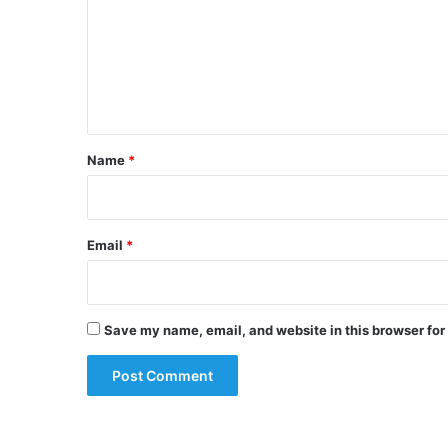
m
m
e
n
t
*
Name
*
Email
*
Save my name, email, and website in this browser for