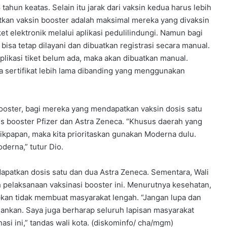
tahun keatas. Selain itu jarak dari vaksin kedua harus lebih
atkan vaksin booster adalah maksimal mereka yang divaksin
et elektronik melalui aplikasi pedulilindungi. Namun bagi
isa tetap dilayani dan dibuatkan registrasi secara manual.
aplikasi tiket belum ada, maka akan dibuatkan manual.
a sertifikat lebih lama dibanding yang menggunakan
booster, bagi mereka yang mendapatkan vaksin dosis satu
s booster Pfizer dan Astra Zeneca. “Khusus daerah yang
ikpapan, maka kita prioritaskan gunakan Moderna dulu.
erna,” tutur Dio.
ndapatkan dosis satu dan dua Astra Zeneca. Sementara, Wali
elaksanaan vaksinasi booster ini. Menurutnya kesehatan,
pkan tidak membuat masyarakat lengah. “Jangan lupa dan
alankan. Saya juga berharap seluruh lapisan masyarakat
i ini,” tandas wali kota. (diskominfo/ cha/mgm)