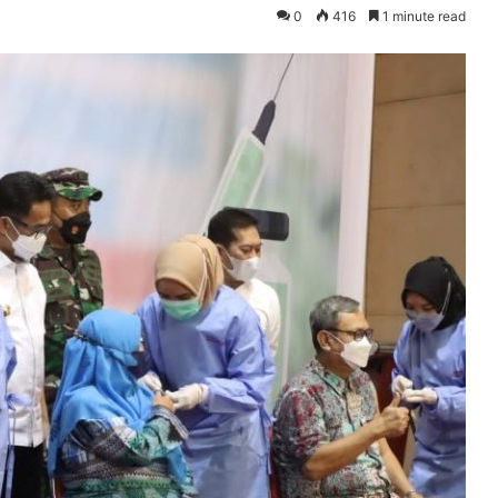
0
416
1 minute read