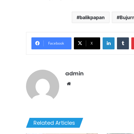
balikpapan
Bujur
LinkedIn
Tu
Facebook
X
admin
Website
Related Articles