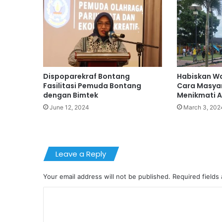
Dispoparekraf Bontang
Habiskan Wak
Fasilitasi Pemuda Bontang
Cara Masya
dengan Bimtek
Menikmati A
June 12, 2024
March 3, 202
Leave a Reply
Your email address will not be published.
Required fields
C
o