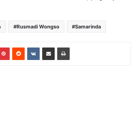
m
Rusmadi Wongso
Samarinda
mblr
Pinterest
Reddit
VKontakte
Share via Email
Print