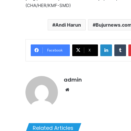
(CHA/HER/KMF-SMD)
Andi Harun
Bujurnews.co
LinkedIn
Tu
Facebook
X
admin
Website
Related Articles