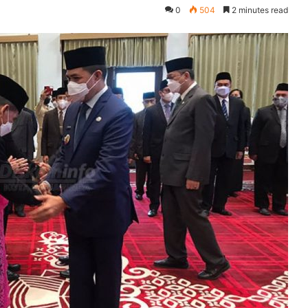
0
504
2 minutes read