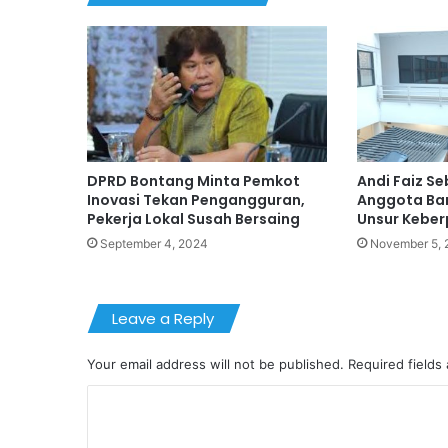
DPRD Bontang Minta Pemkot
Andi Faiz S
Inovasi Tekan Pengangguran,
Anggota Ba
Pekerja Lokal Susah Bersaing
Unsur Keber
September 4, 2024
November 5, 
Leave a Reply
Your email address will not be published.
Required fields
C
o