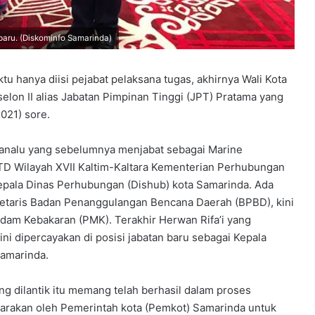
baru. (Diskominfo Samarinda)
 hanya diisi pejabat pelaksana tugas, akhirnya Wali Kota
elon II alias Jabatan Pimpinan Tinggi (JPT) Pratama yang
2021) sore.
 Manalu yang sebelumnya menjabat sebagai Marine
D Wilayah XVII Kaltim-Kaltara Kementerian Perhubungan
epala Dinas Perhubungan (Dishub) kota Samarinda. Ada
retaris Badan Penanggulangan Bencana Daerah (BPBD), kini
dam Kebakaran (PMK). Terakhir Herwan Rifa’i yang
ni dipercayakan di posisi jabatan baru sebagai Kepala
amarinda.
ng dilantik itu memang telah berhasil dalam proses
garakan oleh Pemerintah kota (Pemkot) Samarinda untuk