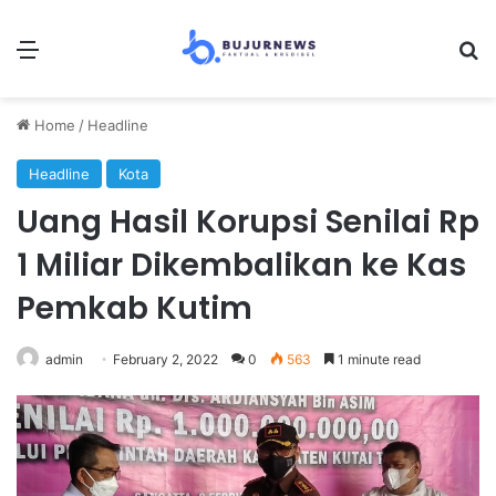
Menu
Se
Home
/
Headline
Headline
Kota
Uang Hasil Korupsi Senilai Rp
1 Miliar Dikembalikan ke Kas
Pemkab Kutim
admin
February 2, 2022
0
563
1 minute read