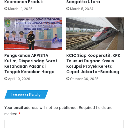
Keamanan Produk
Sangatta Utara
March 11, 2025
March 5, 2024
Pengukuhan APPISTA
KCIC Siap Kooperatif, KPK
Kutim, Disperindag Soroti
Telusuri Dugaan Kasus
Ketahanan Pasar di
Korupsi Proyek Kereta
Tengah Kenaikan Harga
Cepat Jakarta–Bandung
April 10, 2026
October 30, 2025
Leave a Reply
Your email address will not be published.
Required fields are
marked
*
C