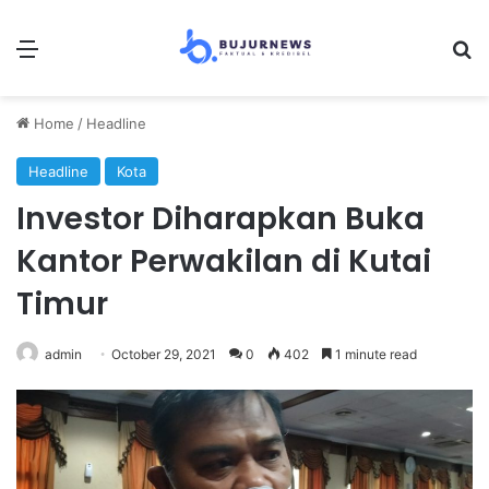
Menu
Se
Home
/
Headline
Headline
Kota
Investor Diharapkan Buka
Kantor Perwakilan di Kutai
Timur
admin
October 29, 2021
0
402
1 minute read