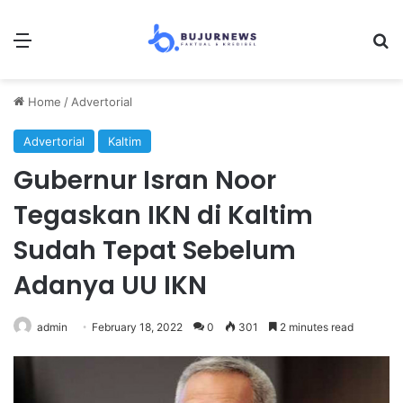
Menu
Se
Home
/
Advertorial
Advertorial
Kaltim
Gubernur Isran Noor
Tegaskan IKN di Kaltim
Sudah Tepat Sebelum
Adanya UU IKN
admin
February 18, 2022
0
301
2 minutes read