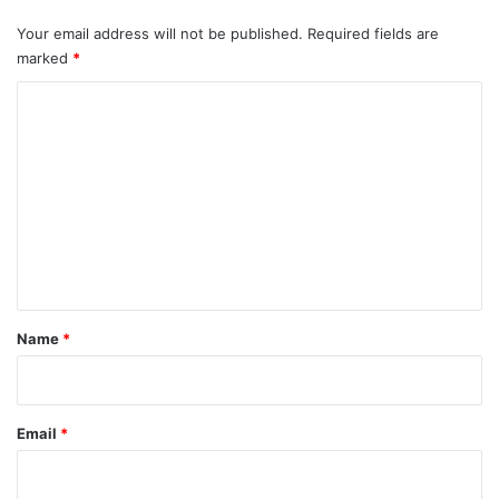
Your email address will not be published.
Required fields are
marked
*
C
o
m
m
e
n
t
*
Name
*
Email
*