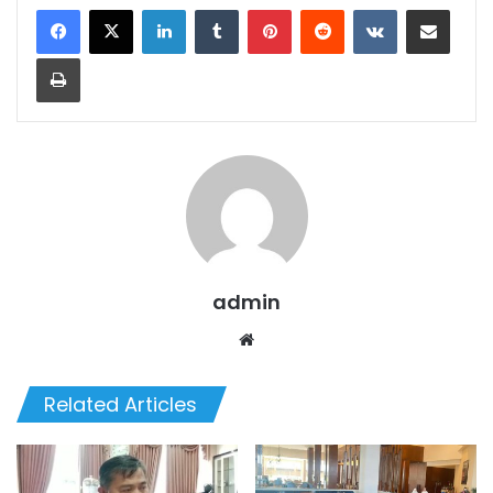
LinkedIn
Tumblr
Pinterest
Reddit
VKontakte
Share via Email
Print
admin
Website
Related Articles