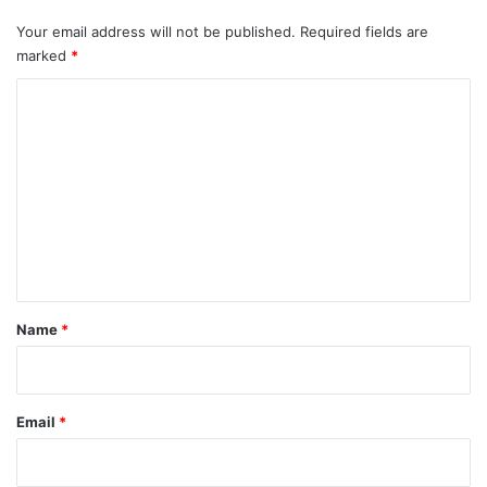
Your email address will not be published.
Required fields are
marked
*
C
o
m
m
e
n
t
*
Name
*
Email
*