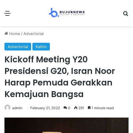
Menu
Se
Home
/
Advertorial
Advertorial
Kaltim
Kickoff Meeting Y20
Presidensi G20, Isran Noor
Harap Pemuda Gerakkan
Kemajuan Bangsa
admin
February 21, 2022
0
291
1 minute read