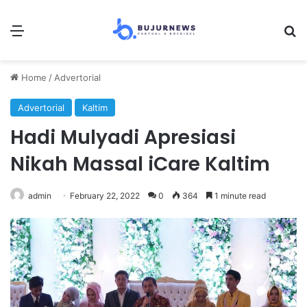
Menu
Se
Home
/
Advertorial
Advertorial
Kaltim
Hadi Mulyadi Apresiasi
Nikah Massal iCare Kaltim
admin
February 22, 2022
0
364
1 minute read