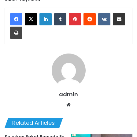
LinkedIn
Tumblr
Pinterest
Reddit
VKontakte
Share via Email
Print
admin
Website
Related Articles
Salurkan Bakat Pemuda E-