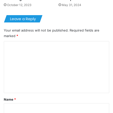
October 12, 2023
May 31, 2024
Leave a Reply
Your email address will not be published.
Required fields are
marked
*
C
o
m
m
e
n
t
*
Name
*