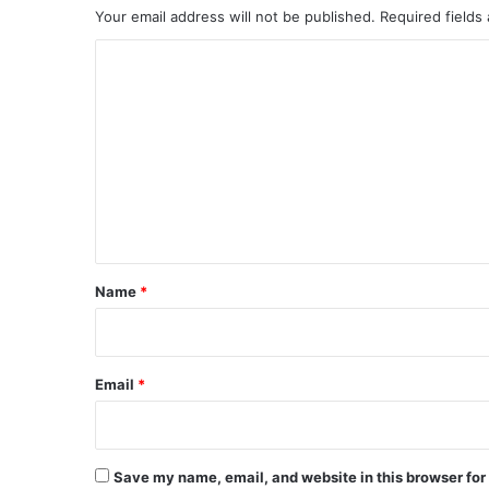
Your email address will not be published.
Required fields
C
o
m
m
e
n
t
*
Name
*
Email
*
Save my name, email, and website in this browser for