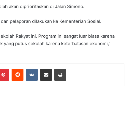
 akan diprioritaskan di Jalan Simono.
 dan pelaporan dilakukan ke Kementerian Sosial.
kolah Rakyat ini. Program ini sangat luar biasa karena
 yang putus sekolah karena keterbatasan ekonomi,”
mblr
Pinterest
Reddit
VKontakte
Share via Email
Print