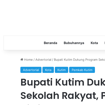
Beranda
Bubuhannya
Kota
Home
/
Advertorial
/
Bupati Kutim Dukung Program Sekol
Advertorial
Kota
Kutim
Pemkab Kutim
Bupati Kutim Du
Sekolah Rakyat, P