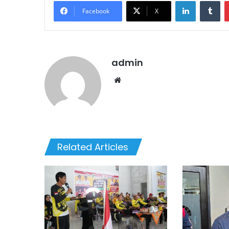
LinkedIn
Tu
Facebook
X
admin
Website
Related Articles