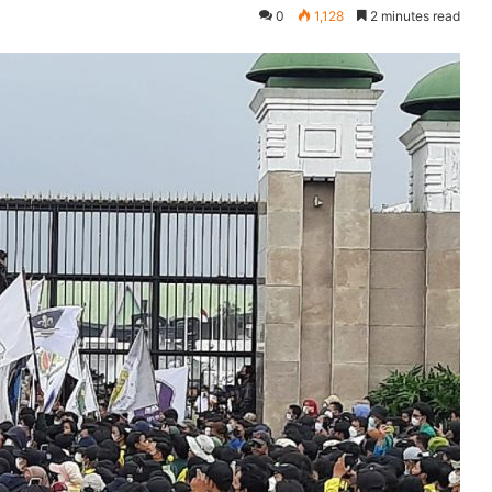
0
1,128
2 minutes read