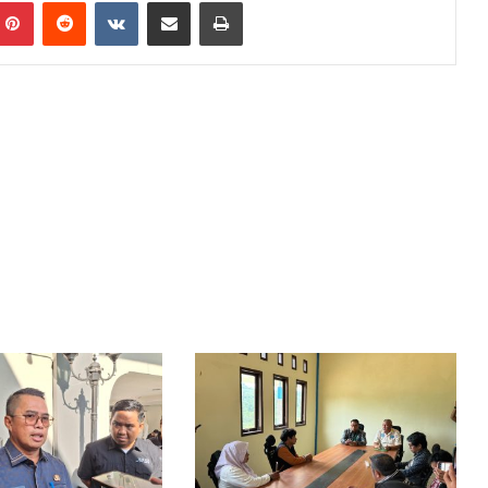
mblr
Pinterest
Reddit
VKontakte
Share via Email
Print