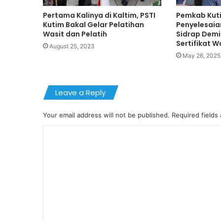
Pertama Kalinya di Kaltim, PSTI
Pemkab Kut
Kutim Bakal Gelar Pelatihan
Penyelesaia
Wasit dan Pelatih
Sidrap Demi
Sertifikat 
August 25, 2023
May 26, 2025
Leave a Reply
Your email address will not be published.
Required fields
C
o
m
m
e
n