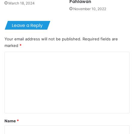
Pahlawan
March 18, 2024
November 10, 2022
Leave a Reply
Your email address will not be published.
Required fields are
marked
*
C
o
m
m
e
n
t
*
Name
*