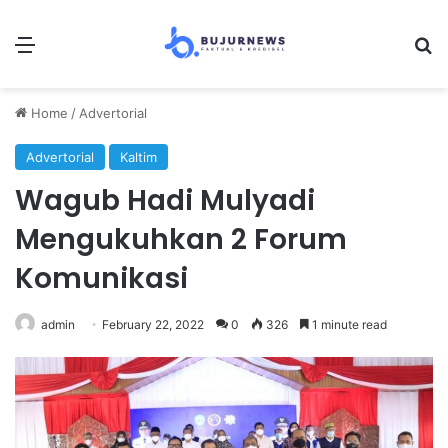
Menu
Se
Home
/
Advertorial
Advertorial
Kaltim
Wagub Hadi Mulyadi
Mengukuhkan 2 Forum
Komunikasi
admin
February 22, 2022
0
326
1 minute read