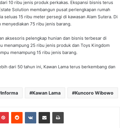
dari 10 ribu jenis produk perkakas. Ekspansi bisnis terus
il Estate Solution membangun pusat perlengkapan rumah
a seluas 15 ribu meter persegi di kawasan Alam Sutera. Di
 menyediakan 75 ribu jenis barang.
an aksesoris pelengkap hunian dan bisnis terbesar di
pu menampung 25 ribu jenis produk dan Toys Kingdom
mampu menampung 15 ribu jenis barang.
lebih dari 50 tahun ini, Kawan Lama terus berkembang dan
Informa
Kawan Lama
Kuncoro Wibowo
mblr
Pinterest
Reddit
VKontakte
Share via Email
Print