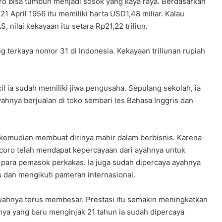
oro bisa tumbuh menjadi sosok yang kaya raya. Berdasarkan
 21 April 1956 itu memiliki harta USD1,48 miliar. Kalau
, nilai kekayaan itu setara Rp21,22 triliun.
 terkaya nomor 31 di Indonesia. Kekayaan triliunan rupiah
il ia sudah memiliki jiwa pengusaha. Sepulang sekolah, ia
nya berjualan di toko sembari les Bahasa Inggris dan
emudian membuat dirinya mahir dalam berbisnis. Karena
ncoro telah mendapat kepercayaan dari ayahnya untuk
 para pemasok perkakas. Ia juga sudah dipercaya ayahnya
 dan mengikuti pameran internasional.
s ayahnya terus membesar. Prestasi itu semakin meningkatkan
nya yang baru menginjak 21 tahun ia sudah dipercaya