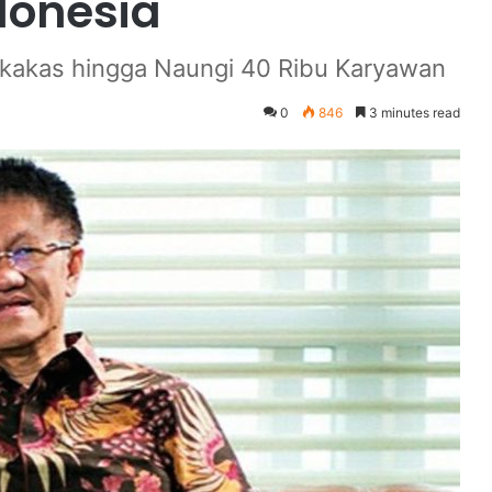
donesia
Perkakas hingga Naungi 40 Ribu Karyawan
0
846
3 minutes read