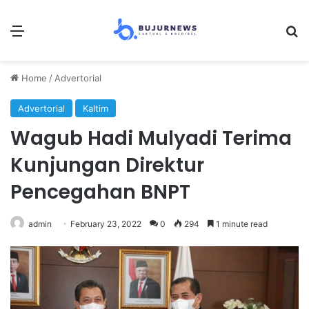
Menu
Se
Home
/
Advertorial
Advertorial
Kaltim
Wagub Hadi Mulyadi Terima
Kunjungan Direktur
Pencegahan BNPT
admin
February 23, 2022
0
294
1 minute read