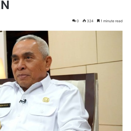
KN
0
324
1 minute read