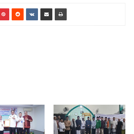
mblr
Pinterest
Reddit
VKontakte
Share via Email
Print