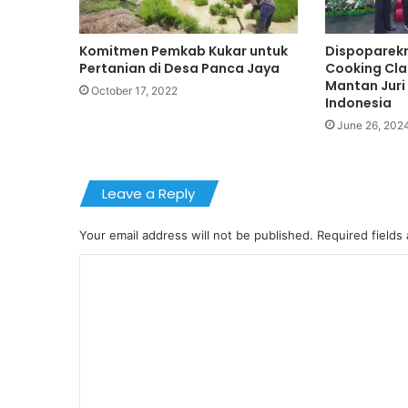
Komitmen Pemkab Kukar untuk
Dispoparekr
Pertanian di Desa Panca Jaya
Cooking Cla
Mantan Juri
October 17, 2022
Indonesia
June 26, 202
Leave a Reply
Your email address will not be published.
Required fields
C
o
m
m
e
n