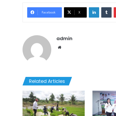
LinkedIn
Tu
Facebook
X
admin
Website
Related Articles