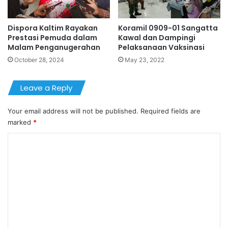
Dispora Kaltim Rayakan
Koramil 0909-01 Sangatta
Prestasi Pemuda dalam
Kawal dan Dampingi
Malam Penganugerahan
Pelaksanaan Vaksinasi
October 28, 2024
May 23, 2022
Leave a Reply
Your email address will not be published.
Required fields are
marked
*
C
o
m
m
e
n