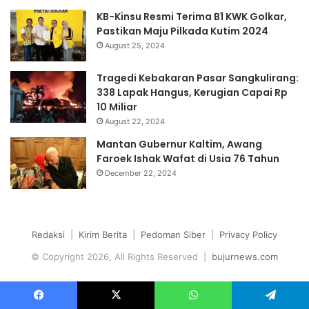
KB-Kinsu Resmi Terima B1 KWK Golkar,
Pastikan Maju Pilkada Kutim 2024
August 25, 2024
Tragedi Kebakaran Pasar Sangkulirang:
338 Lapak Hangus, Kerugian Capai Rp
10 Miliar
August 22, 2024
Mantan Gubernur Kaltim, Awang
Faroek Ishak Wafat di Usia 76 Tahun
December 22, 2024
Redaksi
|
Kirim Berita
|
Pedoman Siber
|
Privacy Policy
© Copyright 2026, All Rights Reserved |
bujurnews.com
Facebook
X
WhatsApp
Telegram