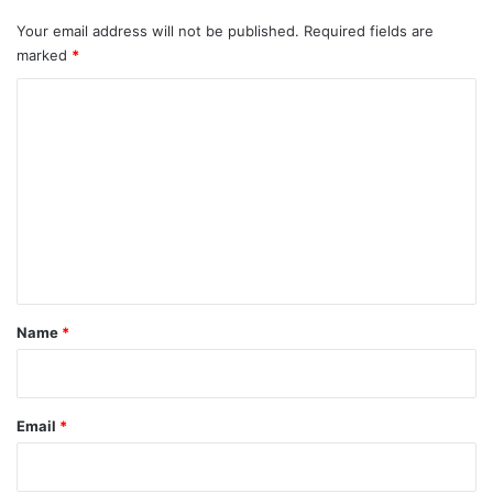
Your email address will not be published.
Required fields are
marked
*
C
o
m
m
e
n
t
*
Name
*
Email
*