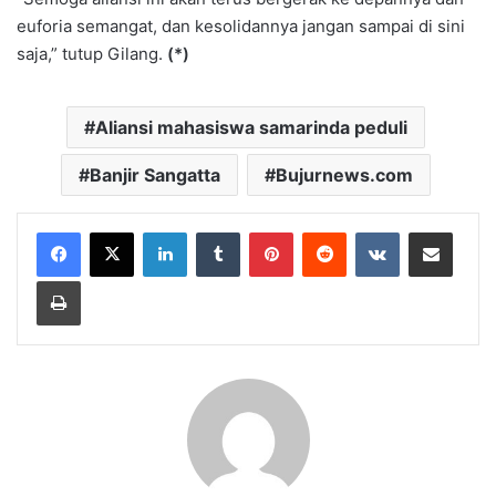
euforia semangat, dan kesolidannya jangan sampai di sini
saja,” tutup Gilang.
(*)
Aliansi mahasiswa samarinda peduli
Banjir Sangatta
Bujurnews.com
LinkedIn
Tumblr
Pinterest
Reddit
VKontakte
Share via Email
Print