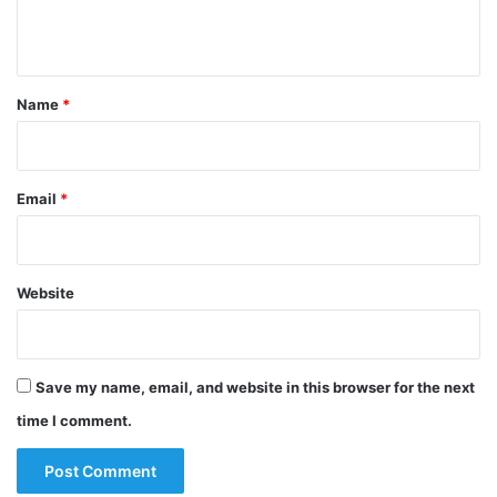
n
t
*
Name
*
Email
*
Website
Save my name, email, and website in this browser for the next
time I comment.