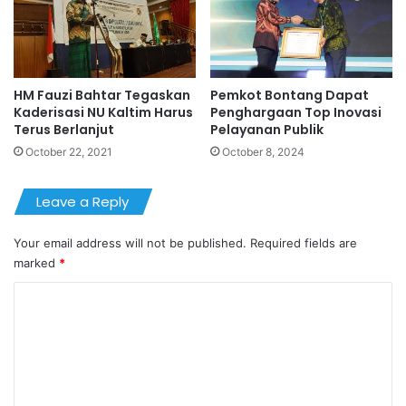
HM Fauzi Bahtar Tegaskan
Pemkot Bontang Dapat
Kaderisasi NU Kaltim Harus
Penghargaan Top Inovasi
Terus Berlanjut
Pelayanan Publik
October 22, 2021
October 8, 2024
Leave a Reply
Your email address will not be published.
Required fields are
marked
*
C
o
m
m
e