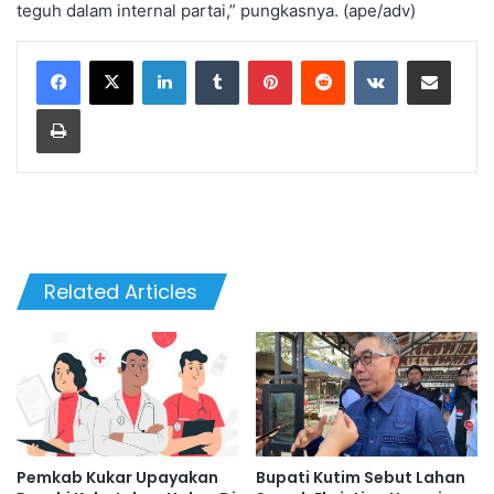
teguh dalam internal partai,” pungkasnya. (ape/adv)
LinkedIn
Tumblr
Pinterest
Reddit
VKontakte
Share via Email
Print
Related Articles
Pemkab Kukar Upayakan
Bupati Kutim Sebut Lahan