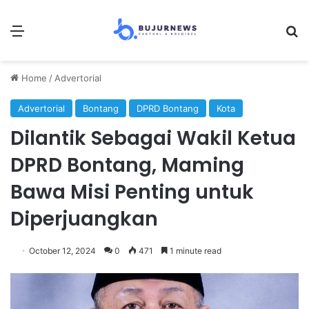
Menu
Se
Home
/
Advertorial
Advertorial
Bontang
DPRD Bontang
Kota
Dilantik Sebagai Wakil Ketua
DPRD Bontang, Maming
Bawa Misi Penting untuk
Diperjuangkan
October 12, 2024
0
471
1 minute read