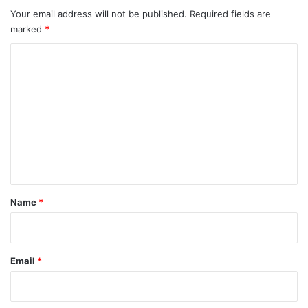
Your email address will not be published.
Required fields are
marked
*
C
o
m
m
e
n
t
*
Name
*
Email
*