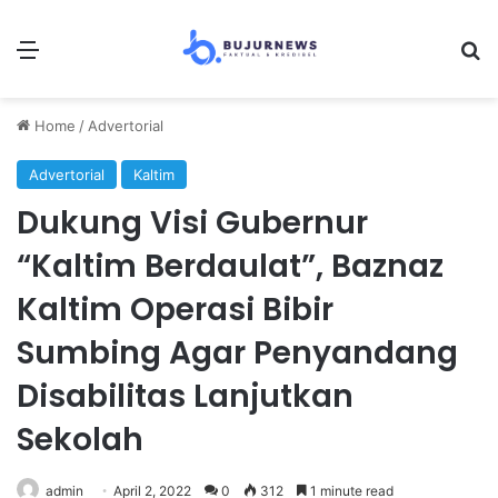
Menu
Se
Home
/
Advertorial
Advertorial
Kaltim
Dukung Visi Gubernur
“Kaltim Berdaulat”, Baznaz
Kaltim Operasi Bibir
Sumbing Agar Penyandang
Disabilitas Lanjutkan
Sekolah
admin
April 2, 2022
0
312
1 minute read