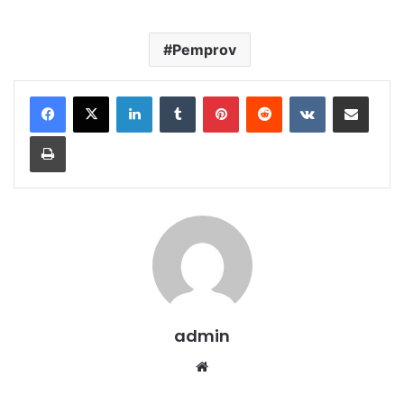
Pemprov
LinkedIn
Tumblr
Pinterest
Reddit
VKontakte
Share via Email
Print
admin
Website