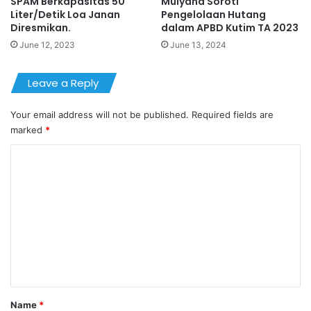
SPAM Berkapasitas 50
Mulyana Soroti
Liter/Detik Loa Janan
Pengelolaan Hutang
Diresmikan.
dalam APBD Kutim TA 2023
June 12, 2023
June 13, 2024
Leave a Reply
Your email address will not be published.
Required fields are
marked
*
C
o
m
m
e
n
t
*
Name
*