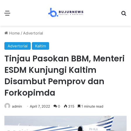
Menu
Se
Home
/
Advertorial
Advertorial
Kaltim
Tinjau Pasokan BBM, Menteri
ESDM Kunjungi Kaltim
Disambut Pemprov dan
Forkopimda
admin
April 7, 2022
0
315
1 minute read