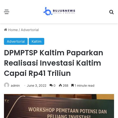
Menu
S
Home
/
Advertorial
Advertorial
Kaltim
DPMPTSP Kaltim Paparkan
Realisasi Investasi Kaltim
Capai Rp41 Triliun
admin
June 3, 2022
0
268
1 minute read