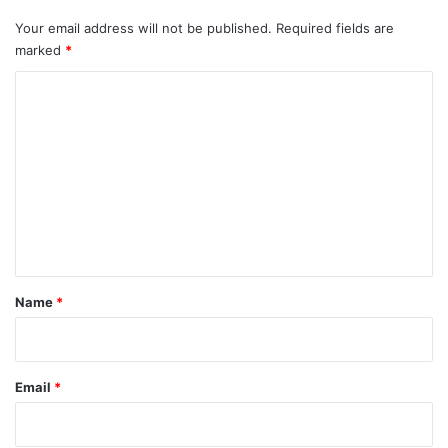
Your email address will not be published.
Required fields are
marked
*
C
o
m
m
e
n
t
*
Name
*
Email
*