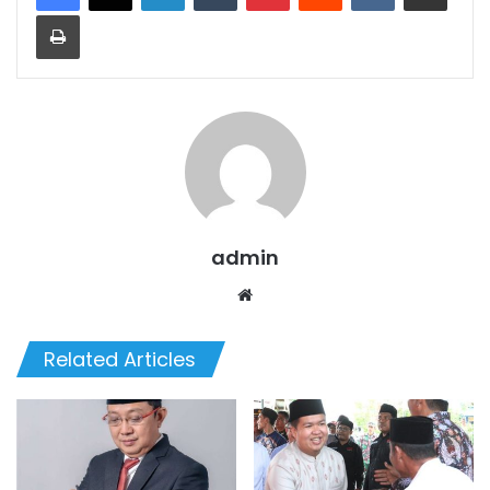
Print
admin
We
bsi
te
Related Articles