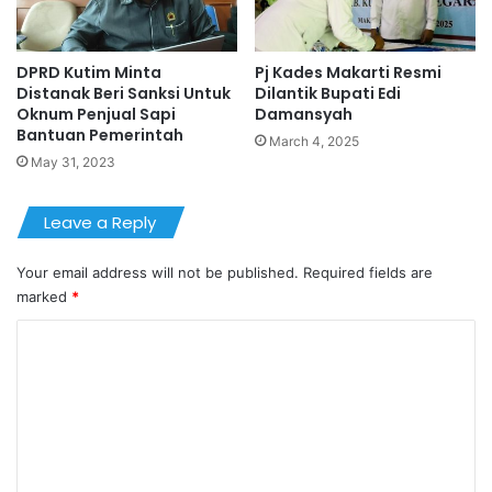
DPRD Kutim Minta
Pj Kades Makarti Resmi
Distanak Beri Sanksi Untuk
Dilantik Bupati Edi
Oknum Penjual Sapi
Damansyah
Bantuan Pemerintah
March 4, 2025
May 31, 2023
Leave a Reply
Your email address will not be published.
Required fields are
marked
*
C
o
m
m
e