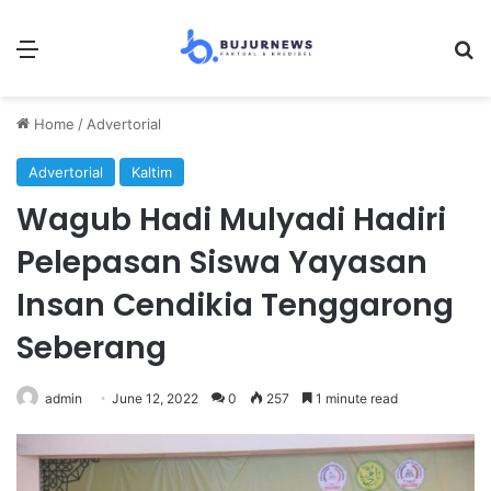
Menu
S
Home
/
Advertorial
Advertorial
Kaltim
Wagub Hadi Mulyadi Hadiri
Pelepasan Siswa Yayasan
Insan Cendikia Tenggarong
Seberang
admin
June 12, 2022
0
257
1 minute read