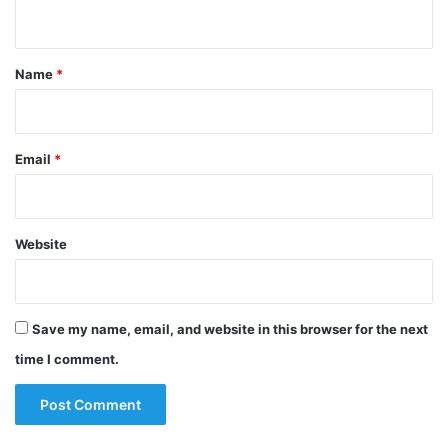
n
t
*
Name
*
Email
*
Website
Save my name, email, and website in this browser for the next
time I comment.