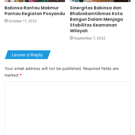
Babinsa Rantau Makmur
Sinergitas Babinsa dan
Pantau Kegiatan Posyandu
Bhabinkamtibmas Kota
Bangun Dalam Menjaga
October 11, 2022
Stabilitas Keamanan
Wilayah
September 7, 2022
Leave a Reply
Your email address will not be published.
Required fields are
marked
*
C
o
m
m
e
n