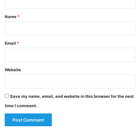
t
*
Name
*
Email
*
Website
Save my name, email, and website in this browser for the next
time I comment.