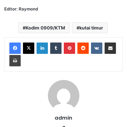
Editor: Raymond
Kodim 0909/KTM
kutai timur
LinkedIn
Tumblr
Pinterest
Reddit
VKontakte
Share via Email
Print
admin