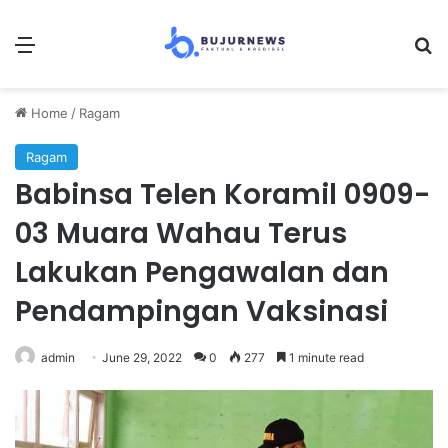
Menu
S
Home
/
Ragam
Ragam
Babinsa Telen Koramil 0909-
03 Muara Wahau Terus
Lakukan Pengawalan dan
Pendampingan Vaksinasi
admin
June 29, 2022
0
277
1 minute read