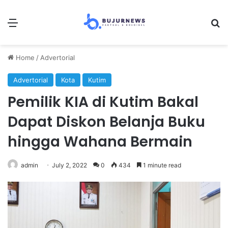
Menu
S
Home
/
Advertorial
Advertorial
Kota
Kutim
Pemilik KIA di Kutim Bakal
Dapat Diskon Belanja Buku
hingga Wahana Bermain
admin
July 2, 2022
0
434
1 minute read