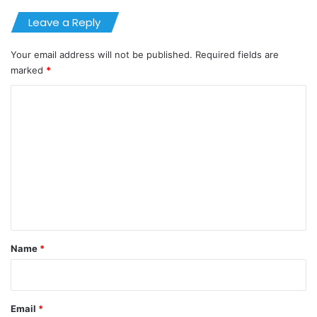
Leave a Reply
Your email address will not be published.
Required fields are
marked
*
C
o
m
m
e
n
t
*
Name
*
Email
*