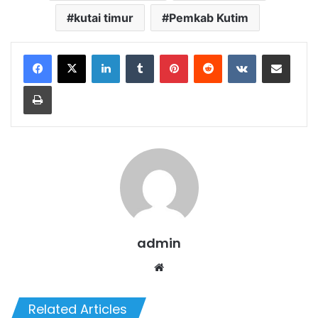
kutai timur
Pemkab Kutim
LinkedIn
Tumblr
Pinterest
Reddit
VKontakte
Share via Email
Print
admin
We
bsi
te
Related Articles