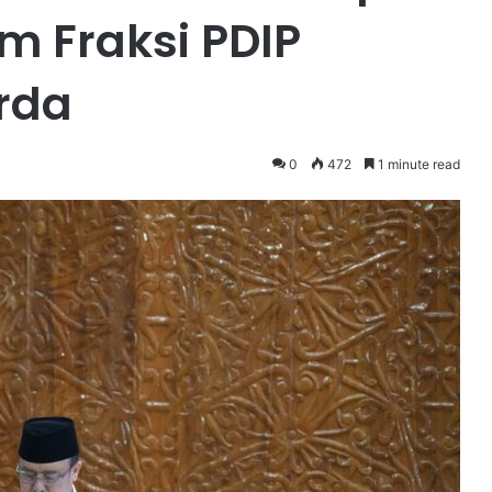
 Fraksi PDIP
rda
0
472
1 minute read