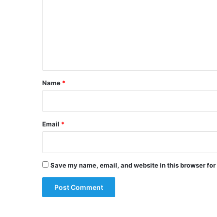
m
m
e
n
t
*
Name
*
Email
*
Save my name, email, and website in this browser for