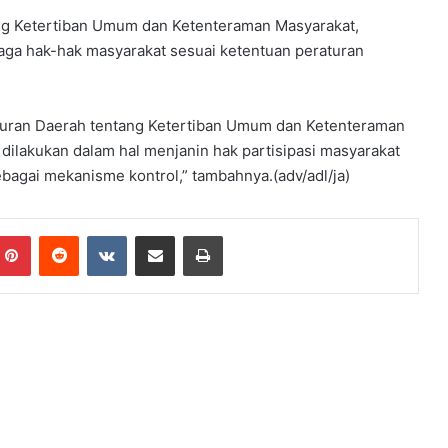
ng Ketertiban Umum dan Ketenteraman Masyarakat,
ga hak-hak masyarakat sesuai ketentuan peraturan
uran Daerah tentang Ketertiban Umum dan Ketenteraman
i dilakukan dalam hal menjanin hak partisipasi masyarakat
agai mekanisme kontrol,” tambahnya.(adv/adl/ja)
mblr
Pinterest
Reddit
VKontakte
Share via Email
Print