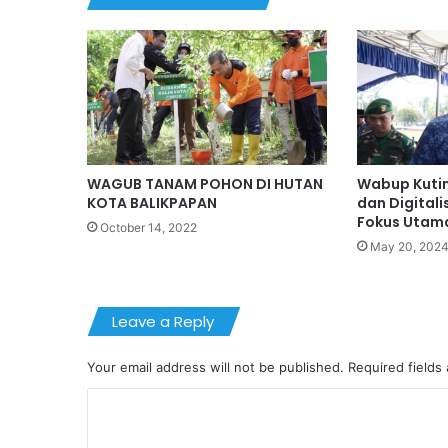
WAGUB TANAM POHON DI HUTAN
Wabup Kuti
KOTA BALIKPAPAN
dan Digitali
Fokus Utam
October 14, 2022
May 20, 202
Leave a Reply
Your email address will not be published.
Required fields
C
o