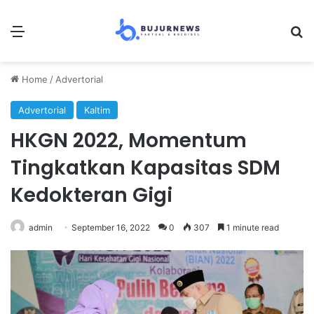
Menu
S
Home
/
Advertorial
Advertorial
Kaltim
HKGN 2022, Momentum
Tingkatkan Kapasitas SDM
Kedokteran Gigi
admin
September 16, 2022
0
307
1 minute read