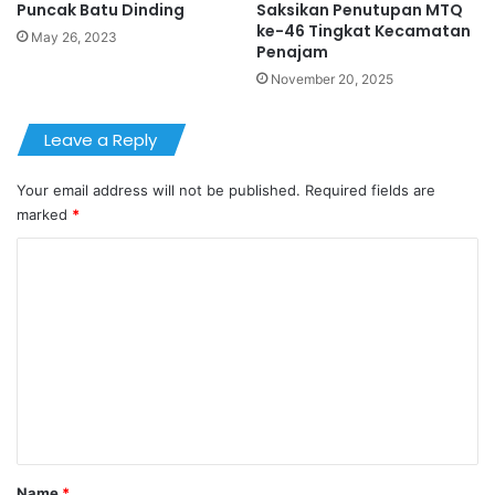
Puncak Batu Dinding
Saksikan Penutupan MTQ
ke-46 Tingkat Kecamatan
May 26, 2023
Penajam
November 20, 2025
Leave a Reply
Your email address will not be published.
Required fields are
marked
*
C
o
m
m
e
n
t
*
Name
*