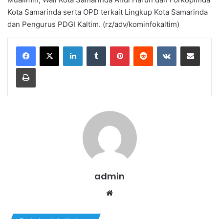
Kota Samarinda serta OPD terkait Lingkup Kota Samarinda
dan Pengurus PDGI Kaltim. (rz/adv/kominfokaltim)
LinkedIn
Tumblr
Pinterest
Reddit
VKontakte
Share via Email
Print
admin
We
bsi
te