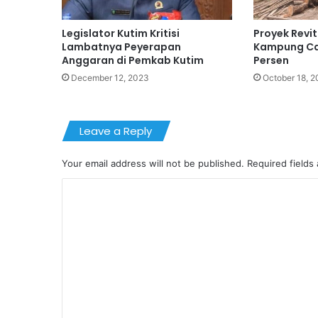
Legislator Kutim Kritisi
Proyek Revi
Lambatnya Peyerapan
Kampung Ca
Anggaran di Pemkab Kutim
Persen
December 12, 2023
October 18, 
Leave a Reply
Your email address will not be published.
Required fields
C
o
m
m
e
n
t