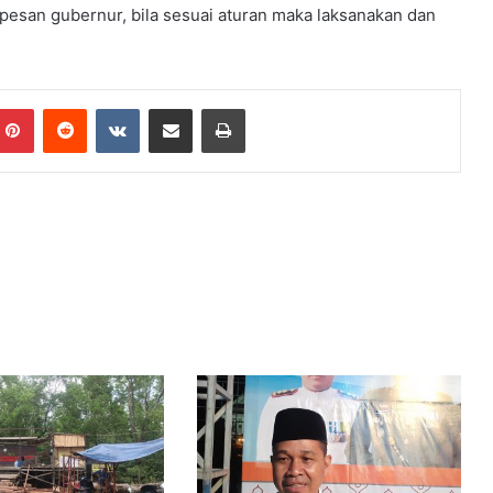
 pesan gubernur, bila sesuai aturan maka laksanakan dan
Pinterest
Reddit
VKontakte
Share via Email
Print