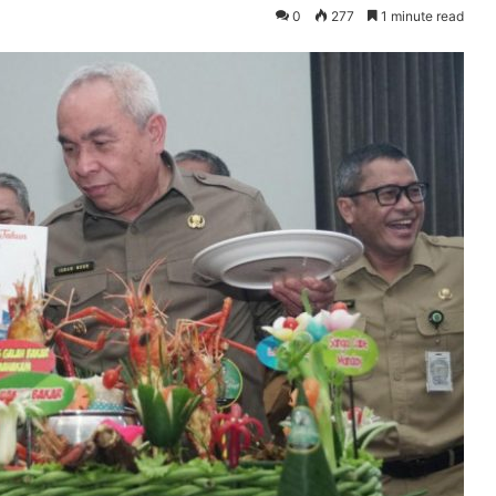
0
277
1 minute read