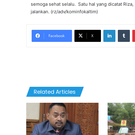
semoga sehat selalu. Satu hal yang dicatat Riza,
jalankan. (rz/adv/kominfokaltim)
LinkedIn
Tumblr
Facebook
X
Related Articles