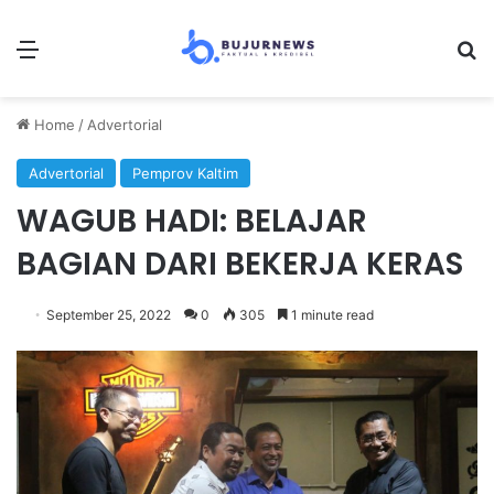
Menu
S
Home
/
Advertorial
Advertorial
Pemprov Kaltim
WAGUB HADI: BELAJAR
BAGIAN DARI BEKERJA KERAS
September 25, 2022
0
305
1 minute read