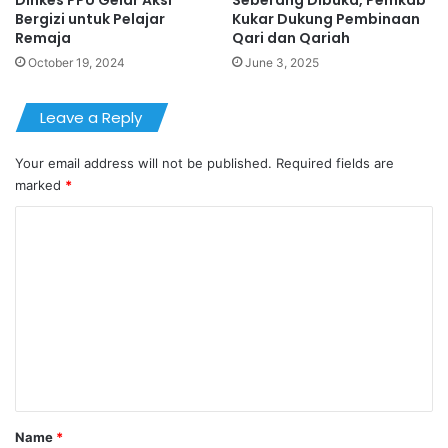
Bergizi untuk Pelajar
Kukar Dukung Pembinaan
Remaja
Qari dan Qariah
October 19, 2024
June 3, 2025
Leave a Reply
Your email address will not be published.
Required fields are
marked
*
C
o
m
m
e
n
t
*
Name
*