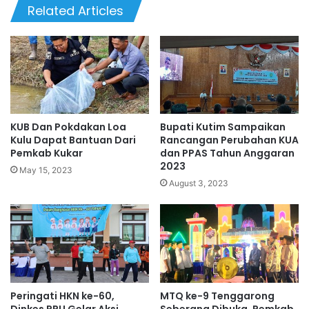
Related Articles
KUB Dan Pokdakan Loa
Bupati Kutim Sampaikan
Kulu Dapat Bantuan Dari
Rancangan Perubahan KUA
Pemkab Kukar
dan PPAS Tahun Anggaran
2023
May 15, 2023
August 3, 2023
Peringati HKN ke-60,
MTQ ke-9 Tenggarong
Dinkes PPU Gelar Aksi
Seberang Dibuka, Pemkab