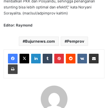
melibatkan PKK dan Posyandu, sehingga penanganan
stunting bisa lebih optimal dan efektif,” kata Noryani
Sorayalita. (mar/sul/adpimprov kaltim)
Editor: Raymond
Bujurnews.com
Pemprov
LinkedIn
Tumblr
Pinterest
Reddit
VKontakte
Share via Email
Print