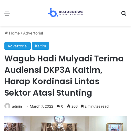
Menu
Se
Home
/
Advertorial
Advertorial
Kaltim
Wagub Hadi Mulyadi Terima
Audiensi DKP3A Kaltim,
Harap Kordinasi Lintas
Sektor Atasi Stunting
admin
March 7, 2022
0
266
2 minutes read