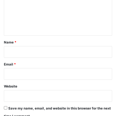
m
m
e
n
t
*
Name
*
Email
*
Website
Save my name, email, and website in this browser for the next