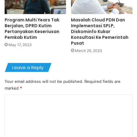
Program Multi Years Tak
Masalah Cloud PDN Dan
Berjalan, DPRD Kutim
Implementasi SPLP,
Pertanyakan Keseriusan
Diskominfo Kukar
Pemkab Kutim
Konsultasi Ke Pemerintah
Pusat
May 17, 2023
March 29, 2023
Leave a Reply
Your email address will not be published.
Required fields are
marked
*
C
o
m
m
e