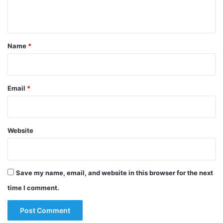
n
t
*
Name
*
Email
*
Website
Save my name, email, and website in this browser for the next
time I comment.