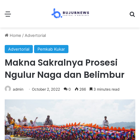
Menu
S
Home
/
Advertorial
Advertorial
Pemkab Kukar
Makna Sakralnya Prosesi
Ngulur Naga dan Belimbur
admin
October 2, 2022
0
266
3 minutes read