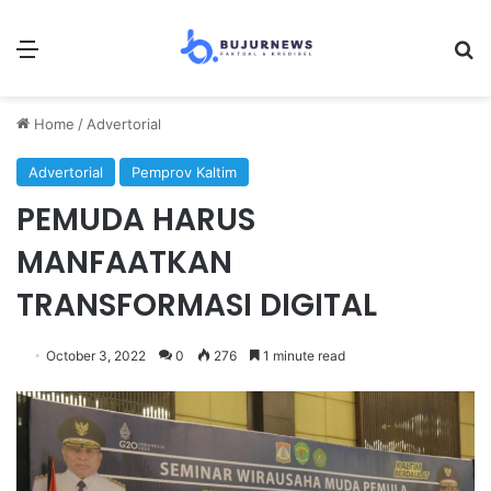
Menu
S
Home
/
Advertorial
Advertorial
Pemprov Kaltim
PEMUDA HARUS
MANFAATKAN
TRANSFORMASI DIGITAL
October 3, 2022
0
276
1 minute read