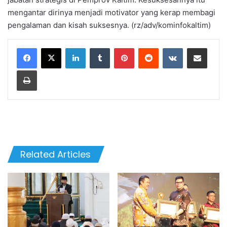
mengantar dirinya menjadi motivator yang kerap membagi
pengalaman dan kisah suksesnya. (rz/adv/kominfokaltim)
LinkedIn
Tumblr
Pinterest
Reddit
VKontakte
Share via Email
Print
Related Articles