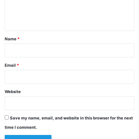
e
n
t
*
Name
*
Email
*
Website
Save my name, email, and website in this browser for the next
time I comment.