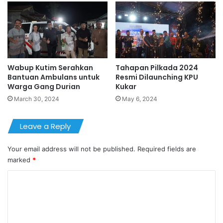
Wabup Kutim Serahkan
Tahapan Pilkada 2024
Bantuan Ambulans untuk
Resmi Dilaunching KPU
Warga Gang Durian
Kukar
March 30, 2024
May 6, 2024
Leave a Reply
Your email address will not be published.
Required fields are
marked
*
C
o
m
m