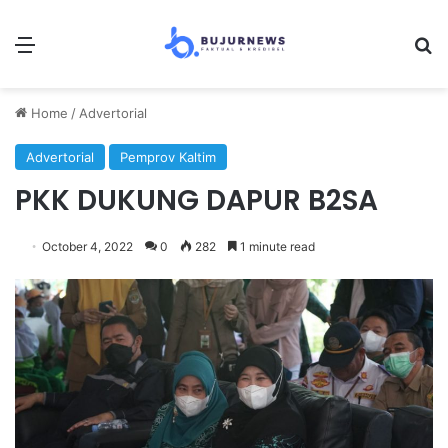
Menu
S
Home
/
Advertorial
Advertorial
Pemprov Kaltim
PKK DUKUNG DAPUR B2SA
October 4, 2022
0
282
1 minute read