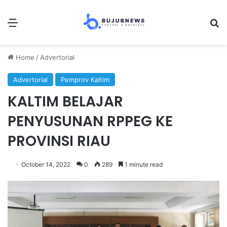
Menu
S
Home
/
Advertorial
Advertorial
Pemprov Kaltim
KALTIM BELAJAR
PENYUSUNAN RPPEG KE
PROVINSI RIAU
October 14, 2022
0
289
1 minute read