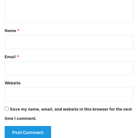
e
n
t
*
Name
*
Email
*
Website
Save my name, email, and website in this browser for the next
time I comment.