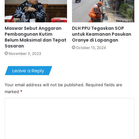
Maswar Sebut Anggaran
DLH PPU Tegaskan SOP
Pembangunan Kutim
untuk Keamanan Pasukan
Belum Maksimal dan Tepat
Oranye di Lapangan
Sasaran
October 15, 2024
November 3, 2023
Leave a Reply
Your email address will not be published.
Required fields are
marked
*
C
o
m
m