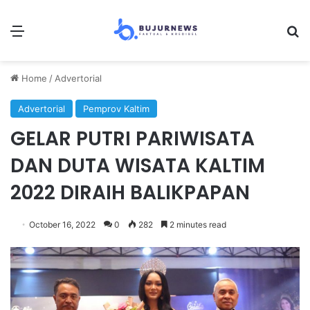
Menu
S
Home
/
Advertorial
Advertorial
Pemprov Kaltim
GELAR PUTRI PARIWISATA
DAN DUTA WISATA KALTIM
2022 DIRAIH BALIKPAPAN
October 16, 2022
0
282
2 minutes read