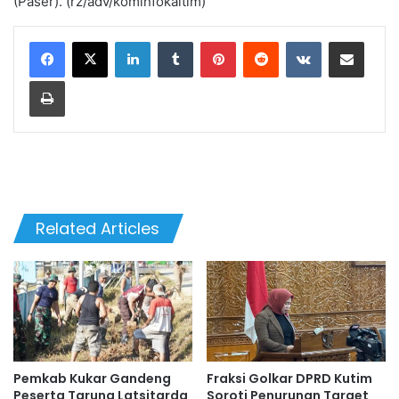
(Paser). (rz/adv/kominfokaltim)
LinkedIn
Tumblr
Pinterest
Reddit
VKontakte
Share via Email
Print
Related Articles
Pemkab Kukar Gandeng
Fraksi Golkar DPRD Kutim
Peserta Taruna Latsitarda
Soroti Penurunan Target