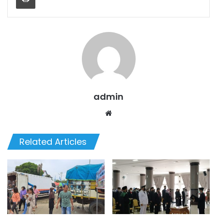
admin
We
bsi
te
Related Articles