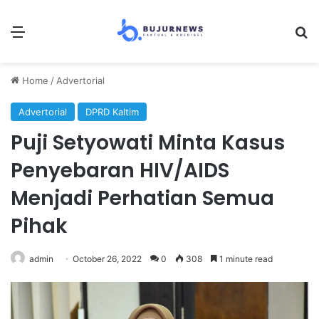
Menu
S
Home
/
Advertorial
Advertorial
DPRD Kaltim
Puji Setyowati Minta Kasus
Penyebaran HIV/AIDS
Menjadi Perhatian Semua
Pihak
admin
October 26, 2022
0
308
1 minute read