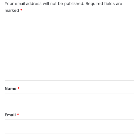
Your email address will not be published.
Required fields are
marked
*
C
o
m
m
e
n
t
*
Name
*
Email
*