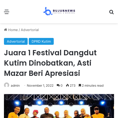
Menu
S
Home
/
Advertorial
Advertorial
DPRD Kutim
Juara 1 Festival Dangdut
Kutim Dinobatkan, Asti
Mazar Beri Apresiasi
admin
November 1, 2022
0
273
2 minutes read