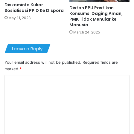
Diskominfo Kukar
Distan PPU Pastikan
Sosialisasi PPID Ke Dispora
Konsumsi Daging Aman,
May 11, 2023
PMK Tidak Menular ke
Manusia
March 24, 2025
Leave a Reply
Your email address will not be published.
Required fields are
marked
*
C
o
m
m
e
n
t