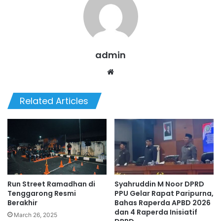
admin
We
bsi
te
Related Articles
Run Street Ramadhan di
Syahruddin M Noor DPRD
Tenggarong Resmi
PPU Gelar Rapat Paripurna,
Berakhir
Bahas Raperda APBD 2026
dan 4 Raperda Inisiatif
March 26, 2025