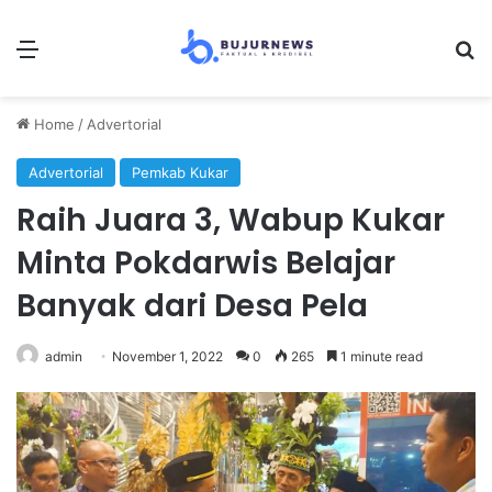
Menu
S
Home
/
Advertorial
Advertorial
Pemkab Kukar
Raih Juara 3, Wabup Kukar
Minta Pokdarwis Belajar
Banyak dari Desa Pela
admin
November 1, 2022
0
265
1 minute read