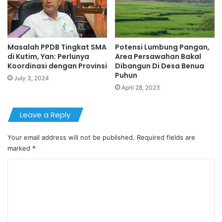
Masalah PPDB Tingkat SMA
Potensi Lumbung Pangan,
di Kutim, Yan: Perlunya
Area Persawahan Bakal
Koordinasi dengan Provinsi
Dibangun Di Desa Benua
Puhun
July 3, 2024
April 28, 2023
Leave a Reply
Your email address will not be published.
Required fields are
marked
*
C
o
m
m