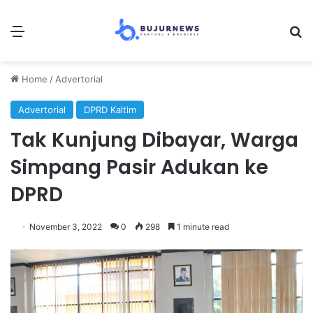
Menu
S
Home
/
Advertorial
Advertorial
DPRD Kaltim
Tak Kunjung Dibayar, Warga
Simpang Pasir Adukan ke
DPRD
November 3, 2022
0
298
1 minute read