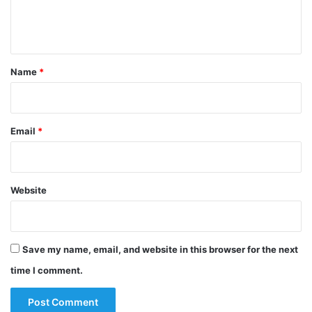
e
n
t
*
Name
*
Email
*
Website
Save my name, email, and website in this browser for the next
time I comment.