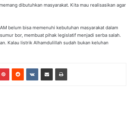
n memang dibutuhkan masyarakat. Kita mau realisasikan agar
ka PDAM belum bisa memenuhi kebutuhan masyarakat dalam
sumur bor, membuat pihak legislatif menjadi serba salah.
ran. Kalau listrik Alhamdulillah sudah bukan keluhan
Pinterest
Reddit
VKontakte
Share via Email
Print