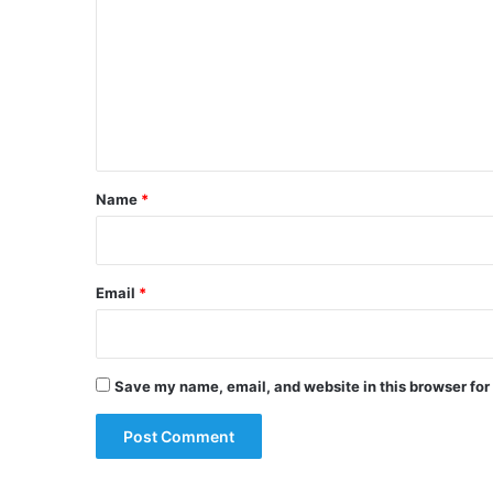
m
m
e
n
t
*
Name
*
Email
*
Save my name, email, and website in this browser for