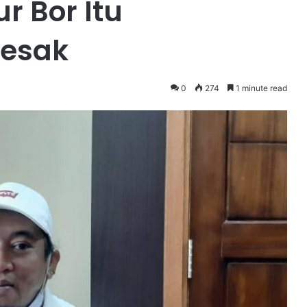
 Bor Itu
esak
0
274
1 minute read