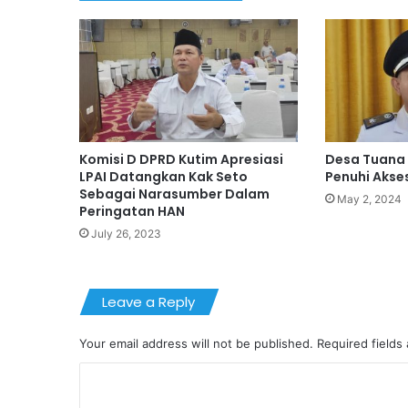
Komisi D DPRD Kutim Apresiasi
Desa Tuana
LPAI Datangkan Kak Seto
Penuhi Akse
Sebagai Narasumber Dalam
May 2, 2024
Peringatan HAN
July 26, 2023
Leave a Reply
Your email address will not be published.
Required fields
C
o