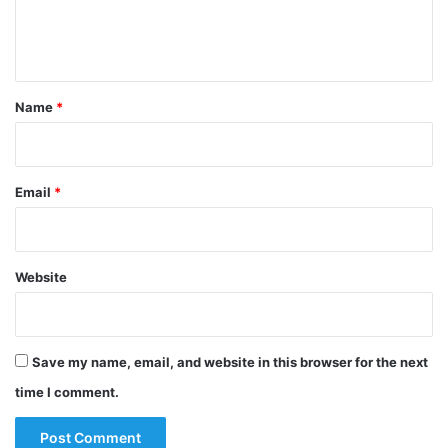
e
n
t
*
Name
*
Email
*
Website
Save my name, email, and website in this browser for the next
time I comment.