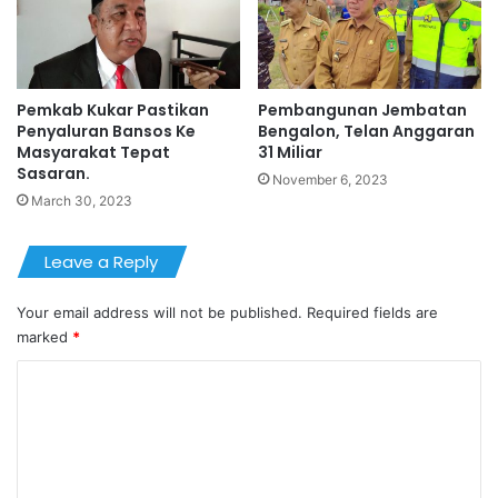
Pemkab Kukar Pastikan
Pembangunan Jembatan
Penyaluran Bansos Ke
Bengalon, Telan Anggaran
Masyarakat Tepat
31 Miliar
Sasaran.
November 6, 2023
March 30, 2023
Leave a Reply
Your email address will not be published.
Required fields are
marked
*
C
o
m
m