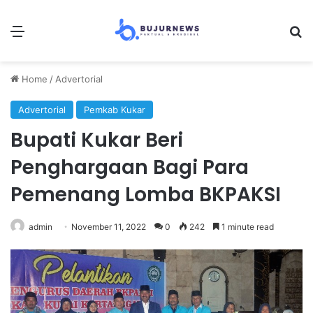
Menu
S
Home
/
Advertorial
Advertorial
Pemkab Kukar
Bupati Kukar Beri
Penghargaan Bagi Para
Pemenang Lomba BKPAKSI
admin
November 11, 2022
0
242
1 minute read