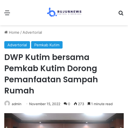
Menu
S
Home
/
Advertorial
Advertorial
Pemkab Kutim
DWP Kutim bersama
Pemkab Kutim Dorong
Pemanfaatan Sampah
Rumah
admin
November 15, 2022
0
273
1 minute read