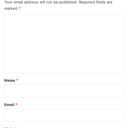
Your email address will not be published.
Required fields are
marked
*
C
o
m
m
e
n
t
*
Name
*
Email
*