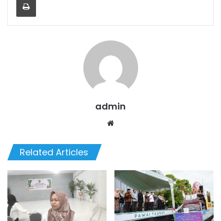
admin
We
bsi
te
Related Articles