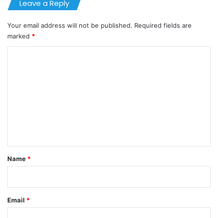
Leave a Reply
Your email address will not be published.
Required fields are
marked
*
C
o
m
m
e
n
t
*
Name
*
Email
*