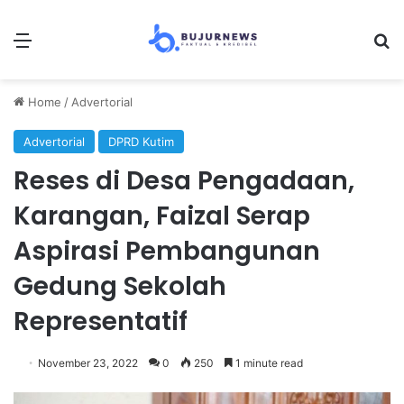
Menu
S
Home
/
Advertorial
Advertorial
DPRD Kutim
Reses di Desa Pengadaan,
Karangan, Faizal Serap
Aspirasi Pembangunan
Gedung Sekolah
Representatif
November 23, 2022
0
250
1 minute read