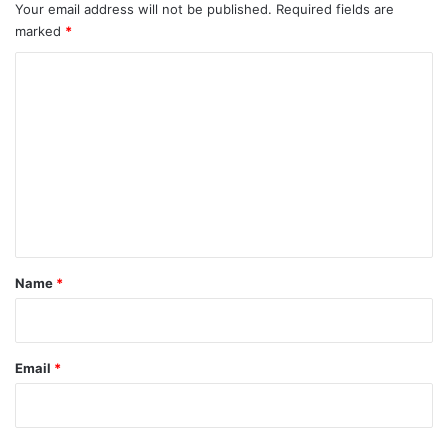
Your email address will not be published.
Required fields are
marked
*
C
o
m
m
e
n
t
*
Name
*
Email
*