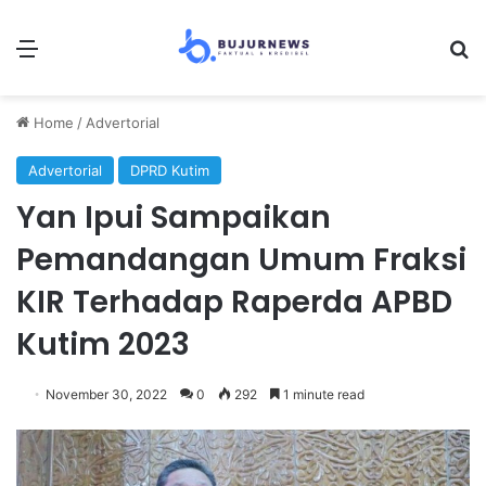
Menu
S
Home
/
Advertorial
Advertorial
DPRD Kutim
Yan Ipui Sampaikan
Pemandangan Umum Fraksi
KIR Terhadap Raperda APBD
Kutim 2023
November 30, 2022
0
292
1 minute read