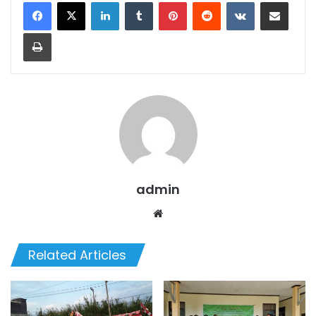
LinkedIn
Tumblr
Pinterest
Reddit
VKontakte
Share via Email
Print
admin
We
bsi
te
Related Articles