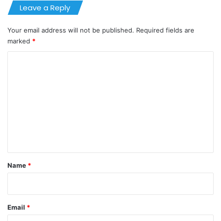
Leave a Reply
Your email address will not be published.
Required fields are
marked
*
C
o
m
m
e
n
t
*
Name
*
Email
*