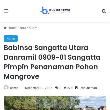
Menu
S
Home
/
Kota
/
Kutim
Kutim
Babinsa Sangatta Utara
Danramil 0909-01 Sangatta
Pimpin Penanaman Pohon
Mangrove
admin
December 10, 2022
0
278
1 minute read