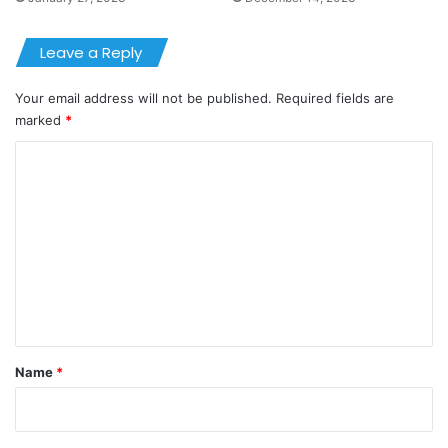
Leave a Reply
Your email address will not be published.
Required fields are
marked
*
C
o
m
m
e
n
t
*
Name
*