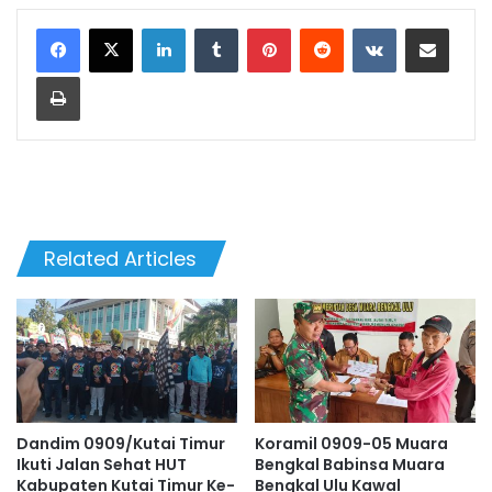
LinkedIn
Tumblr
Pinterest
Reddit
VKontakte
Share via Email
Print
Related Articles
Dandim 0909/Kutai Timur
Koramil 0909-05 Muara
Ikuti Jalan Sehat HUT
Bengkal Babinsa Muara
Kabupaten Kutai Timur Ke-
Bengkal Ulu Kawal