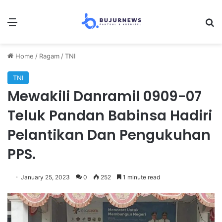
Menu
Se
Home
/
Ragam
/
TNI
TNI
Mewakili Danramil 0909-07
Teluk Pandan Babinsa Hadiri
Pelantikan Dan Pengukuhan
PPS.
January 25, 2023
0
252
1 minute read