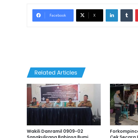
LinkedIn
Tumblr
Facebook
X
Related Articles
Wakili Danramil 0909-02
Forkompinc
Sangkulirang Babinsa Bumi
Cek Secara 