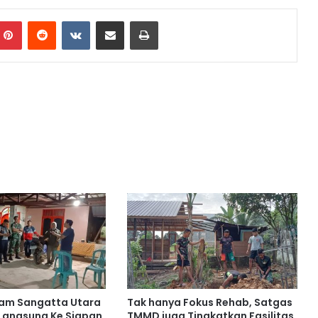
Pinterest
Reddit
VKontakte
Share via Email
Print
am Sangatta Utara
Tak hanya Fokus Rehab, Satgas
Langsung Ke Siapan
TMMD juga Tingkatkan Fasilitas