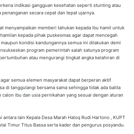
rkena indikasi gangguan kesehatan seperti stunting atau
 penanganan secara cepat dan tepat ujarnya.
pat menyampaikan memberi tahukan kepada ibu hamil untuk
ehamilan kepada pihak puskesmas agar dapat mencegah
 maupun kondisi kandungannya semua ini dilakukan demi
t mensukseskan program pemerintah salah satunya program
 pertumbuhan atau mengurangi tingkat angka kelahiran di
gar semua elemen masyarakat dapat berperan aktif
isa di tanggulangi bersama sama sehingga tidak ada balita
 calon ibu dan usia pernikahan yang sesuai dengan aturan
ini antara lain Kepala Desa Marah Haloq Rudi Hartono , KUPT
utai Timur Titus Bassa serta kader dan pengurus posyandu.