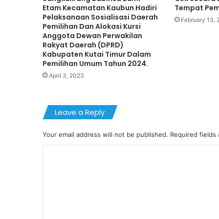
Etam Kecamatan Kaubun Hadiri
Tempat Pem
Pelaksanaan Sosialisasi Daerah
February 13,
Pemilihan Dan Alokasi Kursi
Anggota Dewan Perwakilan
Rakyat Daerah (DPRD)
Kabupaten Kutai Timur Dalam
Pemilihan Umum Tahun 2024.
April 3, 2023
Leave a Reply
Your email address will not be published.
Required fields
C
o
m
m
e